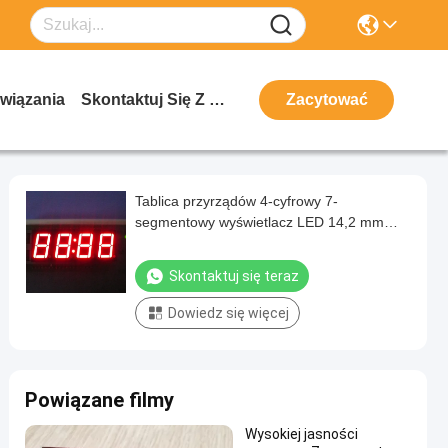
wiązania
Skontaktuj Się Z Nami
Zacytować
Tablica przyrządów 4-cyfrowy 7-
segmentowy wyświetlacz LED 14,2 mm
Rozmiar 50,3 x 19 x 8 mm
Skontaktuj się teraz
Dowiedz się więcej
Powiązane filmy
Wysokiej jasności