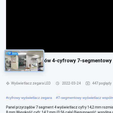
Tablica przyrządów 4-cyfrowy 7-segmentowy w
mm
Wyświetlacz zegara LED
2022-03-24
447 poglądy
#
cyfrowy wyświetlacz zegara
#
7-segmentowy wyświetlacz wspóln
Panel przyrządów 7 segment 4 wyświetlacz cyfry 14,2 mm rozmiar 
8 mm Wysokość cyfr: 14,2 mm (0,56 cala) Biegunowość: wspólna an