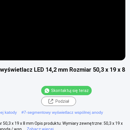
Video
yświetlacz LED 14,2 mm Rozmiar 50,3 x 19 x 8
Skontaktuj się teraz
Podział
ej katody
#
7-segmentowy wyświetlacz wspólnej anody
50,3 x 19 x 8 mm Opis produktu: Wymiary zewnętrzne: 50,3 x 19 x
oda / wsp....
Zobacz więcej