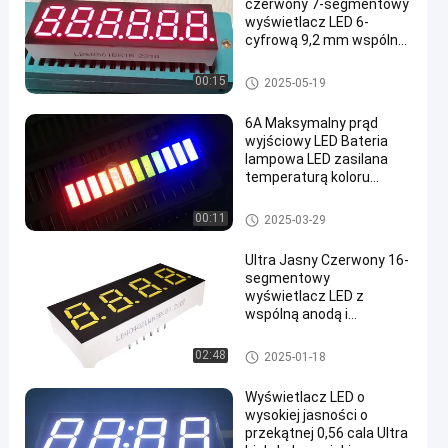
czerwony 7-segmentowy
wyświetlacz LED 6-
cyfrową 9,2 mm wspólną
katodę do cyfrowego
odliczania czasu
7 segmentowy wyświetlacz LE
00:15
2025-05-19
D
6A Maksymalny prąd
wyjściowy LED Bateria
lampowa LED zasilana
temperaturą koloru
6000k-6500k
pasek światła led
00:11
2025-03-29
Ultra Jasny Czerwony 16-
segmentowy
wyświetlacz LED z
wspólną anodą i
wysokością cyfrową
1,5ch 3mm
16 segmentowy wyświetlacz L
02:48
2025-01-18
ED
Wyświetlacz LED o
wysokiej jasności o
przekątnej 0,56 cala Ultra