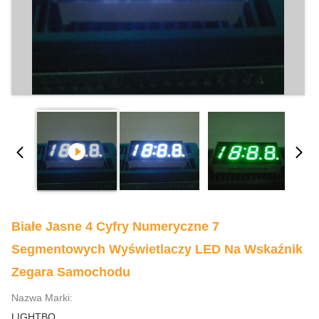
Białe Jasne 4 Cyfry Numeryczne 7
Segmentowych Wyświetlaczy LED Na Wskaźnik
Zegara Samochodu
Nazwa Marki:
LIGHTBO