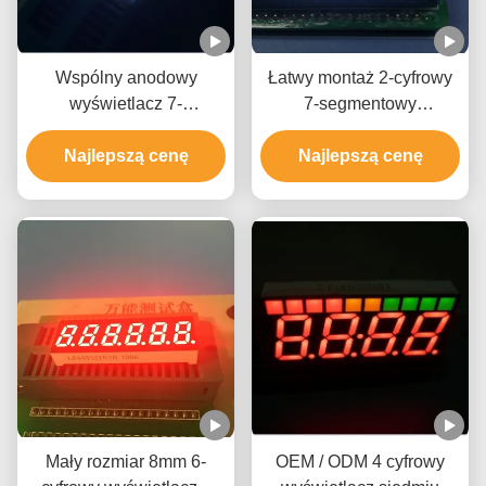
Wspólny anodowy
Łatwy montaż 2-cyfrowy
wyświetlacz 7-
7-segmentowy
segmentowy do montażu
wyświetlacz LED, 7-
powierzchniowego, 1-
Najlepszą cenę
segmentowy wyświetlacz
Najlepszą cenę
cyfrowy 7-segmentowy
LED Ultra Bright White
wyświetlacz Ultra Bright
Mały rozmiar 8mm 6-
OEM / ODM 4 cyfrowy