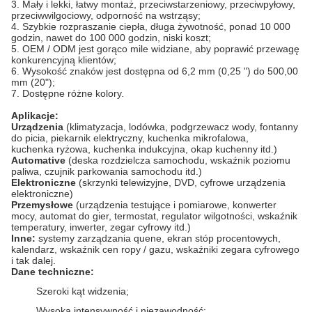
3. Mały i lekki, łatwy montaż, przeciwstarzeniowy, przeciwpyłowy,
przeciwwilgociowy, odporność na wstrząsy;
4. Szybkie rozpraszanie ciepła, długa żywotność, ponad 10 000
godzin, nawet do 100 000 godzin, niski koszt;
5. OEM / ODM jest gorąco mile widziane, aby poprawić przewagę
konkurencyjną klientów;
6. Wysokość znaków jest dostępna od 6,2 mm (0,25 ") do 500,00
mm (20");
7. Dostępne różne kolory.
Aplikacje:
Urządzenia
(klimatyzacja, lodówka, podgrzewacz wody, fontanny
do picia,
piekarnik elektryczny, kuchenka mikrofalowa,
kuchenka ryżowa, kuchenka indukcyjna, okap kuchenny itd.)
Automative
(deska rozdzielcza samochodu, wskaźnik poziomu
paliwa, czujnik parkowania samochodu itd.)
Elektroniczne
(skrzynki telewizyjne, DVD, cyfrowe urządzenia
elektroniczne)
Przemysłowe
(urządzenia testujące i pomiarowe, konwerter
mocy, automat do gier, termostat, regulator wilgotności, wskaźnik
temperatury, inwerter, zegar cyfrowy itd.)
Inne:
systemy zarządzania quene, ekran stóp procentowych,
kalendarz, wskaźnik cen ropy / gazu, wskaźniki zegara cyfrowego
i tak dalej.
Dane techniczne:
Szeroki kąt widzenia;
Wysoka intensywność i niezawodność;