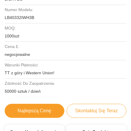
Numer Modelu:
LB40332IWH3B
MOQ:
1000szt
Cena £:
negocjowalne
Warunki Płatności:
TT z góry i Western Union!
Zdolność Do Zaopatrzenia:
50000 sztuk / dzień
Najlepszą Cenę
Skontaktuj Się Teraz