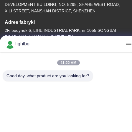
DEVELOPMENT BUILDING, NO. 5298, SHAHE WEST ROAD,
XILI STREET, NANSHAN DISTRICT, SHENZHEN
Adres fabryki
2F, budynek 6, LIHE INDUSTRIAL PARK, nr 1055 SONGBAI
ROAD, XILI, NANSHAN, SHENZHEN
lightbo
Tel.
86-755-83983496
11:22 AM
Good day, what product are you looking for?
Chiny dobre. Jakość 7 segmentowy wyświetlacz LED
Sprzedawca. -2026 Shenzhen Guangzhibao Technology Co., Ltd.
Wszystkie. Prawa zastrzeżone.
Polityka prywatności
|
Sitemap