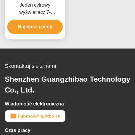
Jeden cyfrowy
wyświetlacz 7-
segmentowy wyświetlacz
LED w pełnym kolorze z
Najlepszą cenę
certyfikatem zgodności z
RoHS CE
Skontaktuj się z nami
Shenzhen Guangzhibao Technology
Co., Ltd.
Wiadomość elektroniczna
lightbo2@lightbo.cn
Czas pracy