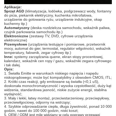
Aplikacje:
Sprzęt AGD
(klimatyzacja, lodówka, podgrzewacz wody, fontanny
do picia,
piekarnik elektryczny, kuchenka mikrofalowa,
urządzenie do gotowania ryżu, urządzenie indukcyjne, okap
kuchenny itp.)
Automatyczny
(deska rozdzielcza samochodu, wskaźnik paliwa,
czujnik parkowania samochodu itp.)
Elektroniczne
(zestawy TV, DVD, cyfrowe urządzenia
elektroniczne)
Przemysłowe
(urządzenia testujące i pomiarowe, przetwornik
mocy, automat do gier, termostat, regulator wilgotności, wskaźnik
temperatury, falownik, zegar cyfrowy itp.)
Inne:
systemy zarządzania quene, ekran stopy procentowej,
kalendarz, wskaźnik cen ropy / gazu, wskaźniki zegara cyfrowego
i tak dalej.
Opis:
1. Światła Emitte w warunkach niskiego napięcia i napędu
niskoprądowego;
może być kompatybilny z obwodem CMOS, ITL;
2. Krótki czas reakcji, gdy emitowane są światła (<0,1 uS),
doskonała monochromatyczność i wysoka częstotliwość, duży kąt
widzenia, standardowa jasność, niskie zużycie energii, stabilna
wydajność;
3. Mały i lekki, łatwy montaż, przeciwstarzeniowy, przeciwpyłowy,
przeciwwilgociowy, odporny na wstrząsy;
4. Szybkie odprowadzanie ciepła, długa żywotność, ponad 10 000
godzin, nawet do 100 000 godzin, niski koszt;
5. OEM / ODM jest mile widziany w celu poprawy przewagi