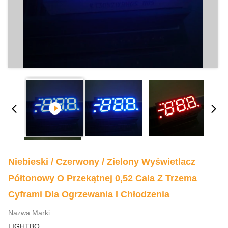
Niebieski / Czerwony / Zielony Wyświetlacz
Półtonowy O Przekątnej 0,52 Cala Z Trzema
Cyframi Dla Ogrzewania I Chłodzenia
Nazwa Marki:
LIGHTBO