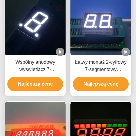
Wspólny anodowy
Łatwy montaż 2-cyfrowy
wyświetlacz 7-
7-segmentowy
segmentowy do montażu
wyświetlacz LED, 7-
powierzchniowego, 1-
Najlepszą cenę
segmentowy wyświetlacz
Najlepszą cenę
cyfrowy 7-segmentowy
LED Ultra Bright White
wyświetlacz Ultra Bright