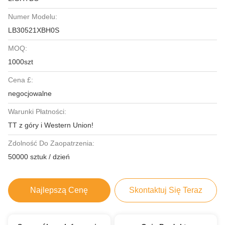
Numer Modelu:
LB30521XBH0S
MOQ:
1000szt
Cena £:
negocjowalne
Warunki Płatności:
TT z góry i Western Union!
Zdolność Do Zaopatrzenia:
50000 sztuk / dzień
Najlepszą Cenę
Skontaktuj Się Teraz