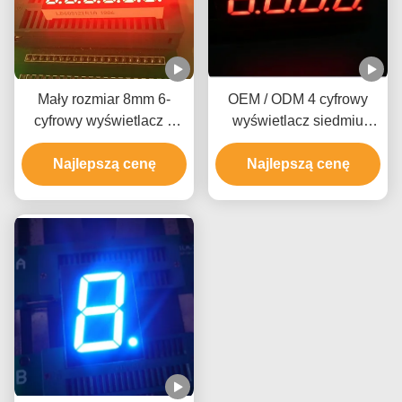
Mały rozmiar 8mm 6-
OEM / ODM 4 cyfrowy
cyfrowy wyświetlacz 7
wyświetlacz siedmiu
segmentowy wyświetlacz
segmentów z obwodem
Najlepszą cenę
0,31-calowy do
Najlepszą cenę
CMOS ITL
wskaźnika Tempearture