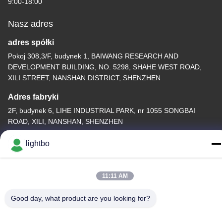
9:00-18:00
Nasz adres
adres spółki
Pokoj 308,3/F, budynek 1, BAIWANG RESEARCH AND
DEVELOPMENT BUILDING, NO. 5298, SHAHE WEST ROAD,
XILI STREET, NANSHAN DISTRICT, SHENZHEN
Adres fabryki
2F, budynek 6, LIHE INDUSTRIAL PARK, nr 1055 SONGBAI
ROAD, XILI, NANSHAN, SHENZHEN
Tel.
lightbo
86-755-83983496
11:11 AM
Good day, what product are you looking for?
Chiny dobre. Jakość 7 segmentowy wyświetlacz LED