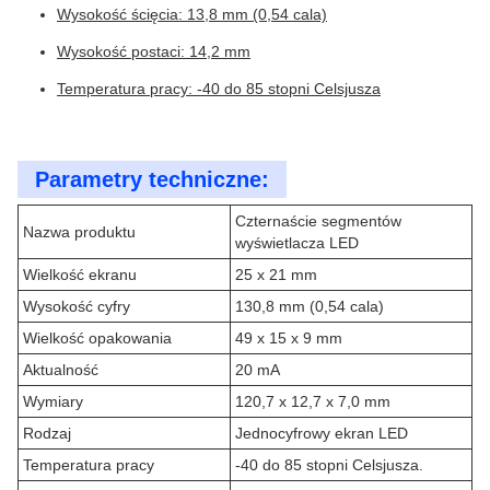
Wysokość ścięcia: 13,8 mm (0,54 cala)
Wysokość postaci: 14,2 mm
Temperatura pracy: -40 do 85 stopni Celsjusza
Parametry techniczne:
Czternaście segmentów
Nazwa produktu
wyświetlacza LED
Wielkość ekranu
25 x 21 mm
Wysokość cyfry
130,8 mm (0,54 cala)
Wielkość opakowania
49 x 15 x 9 mm
Aktualność
20 mA
Wymiary
120,7 x 12,7 x 7,0 mm
Rodzaj
Jednocyfrowy ekran LED
Temperatura pracy
-40 do 85 stopni Celsjusza.