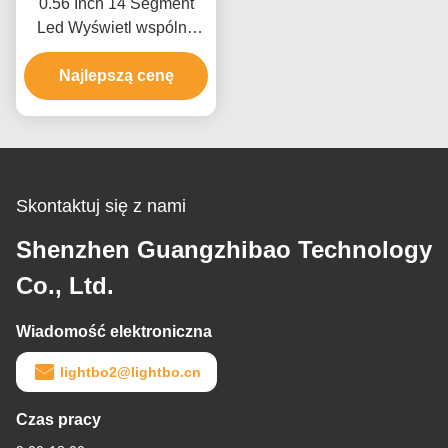
0.56 Inch 14 Segment
Led Wyświetl wspólną
anodę Super bright green
Do tablicy przyrządów
Najlepszą cenę
Skontaktuj się z nami
Shenzhen Guangzhibao Technology
Co., Ltd.
Wiadomość elektroniczna
lightbo2@lightbo.cn
Czas pracy