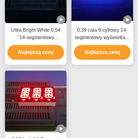
Ultra Bright White 0,54
0.39 cala 6-cyfrowy 14-
"14-segmentowy
segmentowy wyświetlacz
wyświetlacz LED
Zastosowano
Podwójna cyfra wspólna
Najlepszą cenę
zastosowanie wspólnej
Najlepszą cenę
anoda do tablicy
katody Ultra Blue Process
rozdzielczej
Control