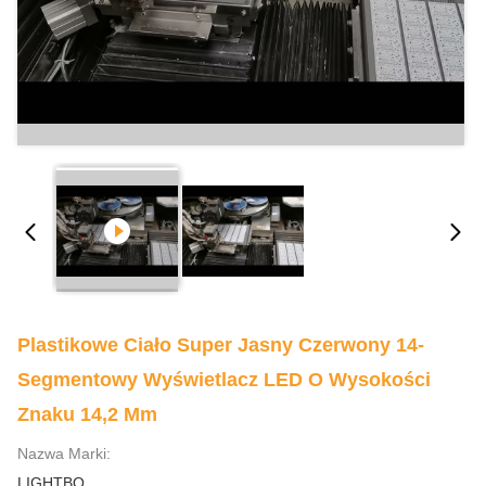
Plastikowe Ciało Super Jasny Czerwony 14-
Segmentowy Wyświetlacz LED O Wysokości
Znaku 14,2 Mm
Nazwa Marki:
LIGHTBO