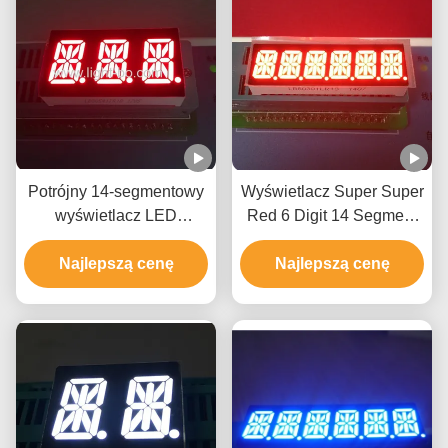
Potrójny 14-segmentowy
Wyświetlacz Super Super
wyświetlacz LED
Red 6 Digit 14 Segment
Wspólna katoda
Led 10mm do taksometru
czerwona dla tablicy
Najlepszą cenę
Najlepszą cenę
rozdzielczej