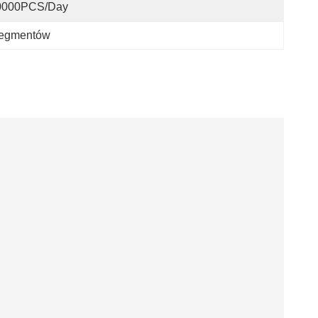
0000PCS/Day
 segmentów