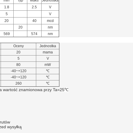
min
Typ
Maks
Jednostka
1.8
2.5
V
5
V
20
40
mcd
20
nm
569
574
nm
Oceny
Jednostka
20
mama
5
V
80
mW
-40~+120
℃
-40~+120
℃
260
℃
a wartość znamionowa przy Ta=25
℃
drutów
rzed wysyłką