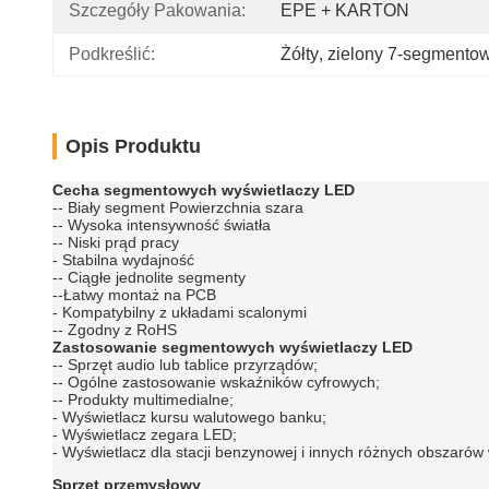
Szczegóły Pakowania:
EPE + KARTON
Podkreślić:
Żółty
, 
zielony 7-segmento
Opis Produktu
Cecha segmentowych wyświetlaczy LED
-- Biały segment Powierzchnia szara
-- Wysoka intensywność światła
-- Niski prąd pracy
- Stabilna wydajność
-- Ciągłe jednolite segmenty
--Łatwy montaż na PCB
- Kompatybilny z układami scalonymi
-- Zgodny z RoHS
Zastosowanie segmentowych wyświetlaczy LED
-- Sprzęt audio lub tablice przyrządów;
-- Ogólne zastosowanie wskaźników cyfrowych;
-- Produkty multimedialne;
- Wyświetlacz kursu walutowego banku;
- Wyświetlacz zegara LED;
- Wyświetlacz dla stacji benzynowej i innych różnych obszarów 
Sprzęt przemysłowy