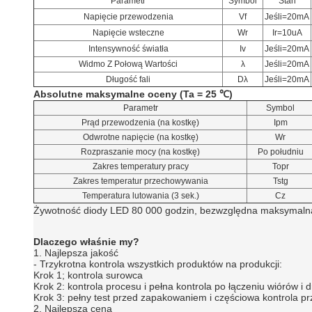
Parametr
Symbol
Stan
Napięcie przewodzenia
Vf
Jeśli=20mA
Napięcie wsteczne
Wr
Ir=10uA
Intensywność światła
Iv
Jeśli=20mA
Widmo Z Połową Wartości
λ
Jeśli=20mA
Długość fali
Dλ
Jeśli=20mA
Absolutne maksymalne oceny (Ta = 25 ℃)
Parametr
Symbol
Prąd przewodzenia (na kostkę)
Ipm
Odwrotne napięcie (na kostkę)
Wr
Rozpraszanie mocy (na kostkę)
Po południu
Zakres temperatury pracy
Topr
Zakres temperatur przechowywania
Tstg
Temperatura lutowania (3 sek.)
Cz
Żywotność diody LED 80 000 godzin, bezwzględna maksymaln
Dlaczego właśnie my?
1. Najlepsza jakość
- Trzykrotna kontrola wszystkich produktów na produkcji:
Krok 1; kontrola surowca
Krok 2: kontrola procesu i pełna kontrola po łączeniu wiórów i 
Krok 3: pełny test przed zapakowaniem i częściowa kontrola p
2. Najlepsza cena