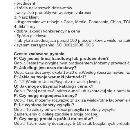
- producent
- źródła najlepszych dostawców
- wszystkie produkty we własnym zakresie
3. Nasz klient
- długoterminowe relacje z Gree, Media, Panasonic, Chigo, TC
4. Siła firmy
- dobra jakość i konkurencyjna cena
- Spółka giełdowa
- fabryka zatrudniająca ponad 100 pracowników, z wieloma
- system zarządzania: ISO 9001:2008, SGS
Często zadawane pytania
P: Czy jesteś firmą handlową lub producentem?
Odp .: Jesteśmy oryginalnym producentem.Możemy prowadzić 
P: Jak długi jest czas dostawy?
Odp.: czas dostawy: około 15-20 dni;Według ilości zamówienia.
P: Jakie są twoje warunki płatności?
A:
T/T,Western Union,Paypal z niewielką kwotą.
Q:
Jak mogę otrzymać katalog i cennik?
Odp .: Podaj nam swój adres e-mail lub skontaktuj się z nami b
P: Czy mogę negocjować ceny?
Odp .: Tak, możemy rozważyć zniżki za wielokrotne ładowanie
P: Ile wyniosą koszty wysyłki?
Odp .: To zależy od wielkości przesyłki i metody wysyłki.
Zaoferujemy ci opłatę zgodnie z twoją prośbą.
P: Czy mogę prosić o próbki do testów?
Odp .: Tak, możemy dostarczyć 5-10 sztuk bezpłatnych próbek