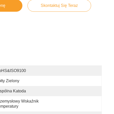
enę
Skontaktuj Się Teraz
oHS&ISO9100
łty Zielony
spólna Katoda
zemysłowy Wskaźnik 
mperatury