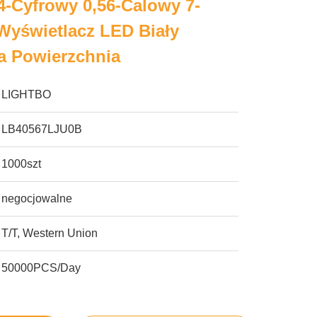
 4-Cyfrowy 0,56-Calowy 7-
yświetlacz LED Biały
a Powierzchnia
LIGHTBO
LB40567LJU0B
1000szt
negocjowalne
T/T, Western Union
50000PCS/Day