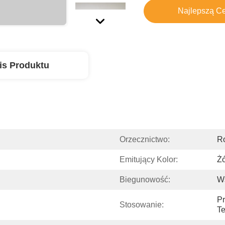
Najlepszą C
is Produktu
Orzecznictwo:
R
Emitujący Kolor:
Żó
Biegunowość:
W
Pr
Stosowanie:
Te