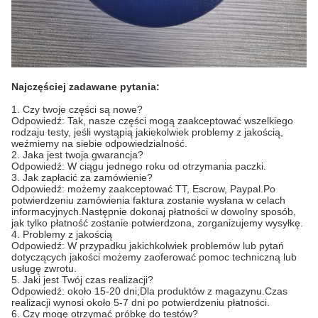
Najczęściej zadawane pytania:
1. Czy twoje części są nowe?
Odpowiedź: Tak, nasze części mogą zaakceptować wszelkiego
rodzaju testy, jeśli wystąpią jakiekolwiek problemy z jakością,
weźmiemy na siebie odpowiedzialność.
2. Jaka jest twoja gwarancja?
Odpowiedź: W ciągu jednego roku od otrzymania paczki.
3. Jak zapłacić za zamówienie?
Odpowiedź: możemy zaakceptować TT, Escrow, Paypal.Po
potwierdzeniu zamówienia faktura zostanie wysłana w celach
informacyjnych.Następnie dokonaj płatności w dowolny sposób,
jak tylko płatność zostanie potwierdzona, zorganizujemy wysyłkę.
4. Problemy z jakością
Odpowiedź: W przypadku jakichkolwiek problemów lub pytań
dotyczących jakości możemy zaoferować pomoc techniczną lub
usługę zwrotu.
5. Jaki jest Twój czas realizacji?
Odpowiedź: około 15-20 dni;Dla produktów z magazynu.Czas
realizacji wynosi około 5-7 dni po potwierdzeniu płatności.
6. Czy mogę otrzymać próbkę do testów?