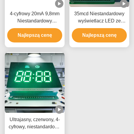
4-cyfrowy 20mA 9,8mm
35mcd Niestandardowy
Niestandardowy
wyświetlacz LED ze
wyświetlacz LED do
wspólną anodą do
inteligentnej toalety
Najlepszą cenę
Najlepszą cenę
papierosów E.
Ultrajasny, czerwony, 4-
cyfrowy, niestandardowy
wyświetlacz LED do