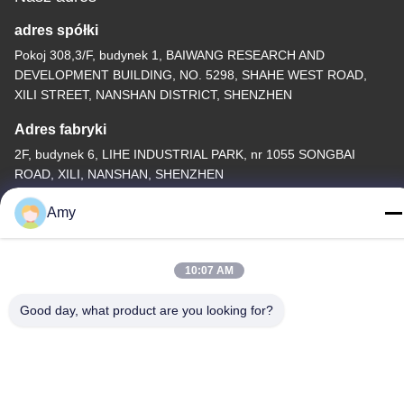
adres spółki
Pokoj 308,3/F, budynek 1, BAIWANG RESEARCH AND
DEVELOPMENT BUILDING, NO. 5298, SHAHE WEST ROAD,
XILI STREET, NANSHAN DISTRICT, SHENZHEN
Adres fabryki
2F, budynek 6, LIHE INDUSTRIAL PARK, nr 1055 SONGBAI
ROAD, XILI, NANSHAN, SHENZHEN
Tel.
Amy
86-755-83983496
10:07 AM
Good day, what product are you looking for?
Chiny dobre. Jakość 7 segmentowy wyświetlacz LED
Sprzedawca. -2026 Shenzhen Guangzhibao Technology Co., Ltd.
Wszystkie. Prawa zastrzeżone.