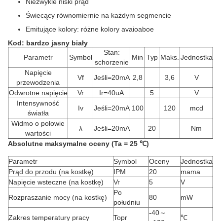
Niezwykle niski prąd
Świecący równomiernie na każdym segmencie
Emitujące kolory: różne kolory avaioaboe
Kod: bardzo jasny biały
Stan:
Parametr
Symbol
Min
Typ
Maks.
Jednostka
schorzenie
Napięcie
Vf
Jeśli=20mA
2,8
3,6
V
przewodzenia
Odwrotne napięcie
Vr
Ir=40uA
5
V
Intensywność
Iv
Jeśli=20mA
100
120
mcd
światła
Widmo o połowie
λ
Jeśli=20mA
20
Nm
wartości
Absolutne maksymalne oceny (Ta = 25 ℃)
Parametr
Symbol
Oceny
Jednostka
Prąd do przodu (na kostkę)
IPM
20
mama
Napięcie wsteczne (na kostkę)
Vr
5
V
Po
Rozpraszanie mocy (na kostkę)
80
mW
południu
-40～
Zakres temperatury pracy
Topr
℃