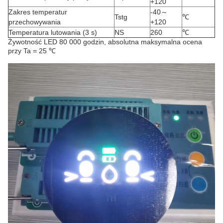
+120
Zakres temperatur
-40～
Tstg
℃
przechowywania
+120
Temperatura lutowania (3 s)
NS
260
℃
Żywotność LED 80 000 godzin, absolutna maksymalna ocena
przy Ta = 25 ℃